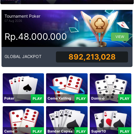
Tournament Poker
07 Aug 2026
Rp.48.000.000
VIEW
892,213,028
GLOBAL JACKPOT
Poker
Ceme Keliling
Domino
PLAY
PLAY
PLAY
Ceme
Bandar Capsa
Super10
PLAY
PLAY
PLAY