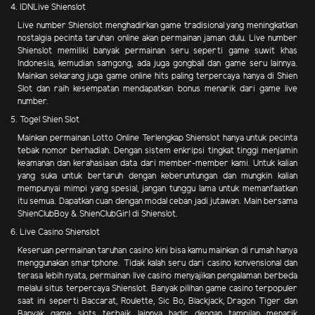
4. IDNLive Shienslot
Live number Shienslot menghadirkan game tradisional yang meningkatkan
nostalgia pecinta taruhan online akan permainan jaman dulu. Live number
Shienslot memiliki banyak permainan seru seperti game suwit khas
Indonesia, kemudian samgong, ada juga gongball dan game seru lainnya.
Mainkan sekarang juga game online hits paling terpercaya hanya di Shien
Slot dan raih kesempatan mendapatkan bonus menarik dari game live
number.
5. Togel Shien Slot
Mainkan permainan Lotto Online Terlengkap Shienslot hanya untuk pecinta
tebak nomor berhadiah. Dengan sistem enkripsi tingkat tinggi menjamin
keamanan dan kerahasiaan data dari member-member kami. Untuk kalian
yang suka untuk bertaruh dengan keberuntungan dan mungkin kalian
mempunyai mimpi yang spesial, jangan tunggu lama untuk memanfaatkan
itu semua. Dapatkan cuan dengan modal ceban jadi jutawan. Main bersama
ShienClubBoy & ShienClubGirl di Shienslot.
6. Live Casino Shienslot
Keseruan permainan taruhan casino kini bisa kamu mainkan di rumah hanya
menggunakan smartphone. Tidak kalah seru dari casino konvensional dan
terasa lebih nyata, permainan live casino menyajikan pengalaman berbeda
melalui situs terpercaya Shienslot. Banyak pilihan game casino terpopuler
saat ini seperti Baccarat, Roulette, Sic Bo, Blackjack, Dragon Tiger dan
Banyak game slots terbaik lainnya hadir dengan tampilan menarik