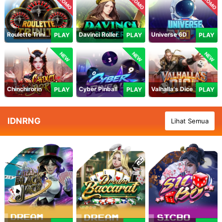
PROMO
PROMO
PROMO
Roulette Trinity
Davinci Roller
Universe 6D
PLAY
PLAY
PLAY
NEW
NEW
NEW
Chinchirorin
Cyber Pinball
Valhalla's Dice
PLAY
PLAY
PLAY
IDNRNG
Lihat Semua