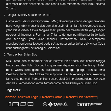
ditemani dealer profesional dan cantik siap menemani hari kamu selama
24 jam.
7. Tangkas Mickey Mouse Shien Slot
Game kartu klasik Mickeymouse ( MM ) Bolatangkas hadir dengan tampilan
baru yang lebih menarik dan semakin asyik dimainkan, Mickeymouse atau
yang biasa disebut Bola tangkas merupakan permainan kartu yang sangat
populer di Indonesia. Permainan 7 kartu dengan pemilihan kartu terbaik
dan tertinggi yang akan menguji ketangkasan. Raih kesempatan
mendapatkan bonus jackpot pada setiap putaran kartu terbaik Anda, Coba
keberuntunganmu sekarang di Shienslot!
8. Tembak Ikan Shien Slot
Misi kamu ialah menembak sekian banyak jenis fauna laut bahkan hingga
Naga Laut dan Putri Duyung lho guna mendapatkan skor tertinggi. Tidak
perlu waktu lama game ini diadaptasi ke gadget-gadget lain seperti
Desktop, Tablet dan Mobile Smartphone. Lebih kerennya lagi, sekarang
kamu bisa bermain tembak ikan secara Judi Online dan mendapatkan cuan
dari hasil kemenangan kamu. Nimati game terbaik hanya di Shien Slot.
Tags Slots:
Shienslot
|
Shienslot Login
|
Shienslot Daftar |
Shienslot Link Alternatif
|