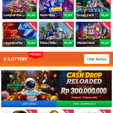
Lamp of Cornucopia
Soda Man
Ocean Lord
PLAY
PLAY
PLAY
PROMO
PROMO
PROMO
Legend of Dragon
Plinko Man
Wonderland
PLAY
PLAY
PLAY
PROMO
E-LOTTERY
Lihat Semua
Lebih Details
View Leaderboard