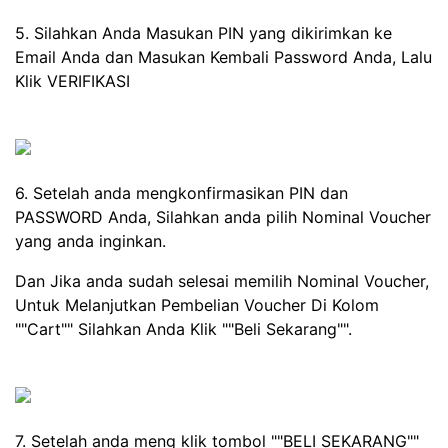
5. Silahkan Anda Masukan PIN yang dikirimkan ke
Email Anda dan Masukan Kembali Password Anda, Lalu
Klik VERIFIKASI
6. Setelah anda mengkonfirmasikan PIN dan
PASSWORD Anda, Silahkan anda pilih Nominal Voucher
yang anda inginkan.
Dan Jika anda sudah selesai memilih Nominal Voucher,
Untuk Melanjutkan Pembelian Voucher Di Kolom
""Cart"" Silahkan Anda Klik ""Beli Sekarang"".
7. Setelah anda meng klik tombol ""BELI SEKARANG""