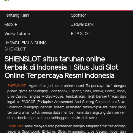
Tentang Kami
Sponsor
Mobile
Jadwal bank
Video Tutorial
RTP SLOT
JADWAL PIALA DUNIA
SHIENSLOT
SHIENSLOT situs taruhan online
terbaik di Indonesia | Situs Judi Slot
Online Terpercaya Resmi Indonesia
SHIENSLOT
Agen situs judi slots online resmi Terpercaya No.1 dengan
pilihan game terelengkap Sportbook, Esport, Slots, Idnlive, Poker, Togel,
Live Casino, Tangkas MickeyMouse, Tembak ikan.
Telah bersertifikasi dan
legalitas PAGCOR (Philippine Amusement And Gaming Corporation).Situs
Shienslot dilengkapi dengan sistem keamanan terenkripsi anti hack yang
terbukti aman untuk semua data member kami dan langsung dari server
utama berkecepatan tinggi sehingga bermain lebih seru.
Shien Slot
selalu menyediakan permainan dengan tampilan fitur terlengkap
seperti Sportbook, IDNLlive, Slots, Pragmatic, Live Casino, Togel dan