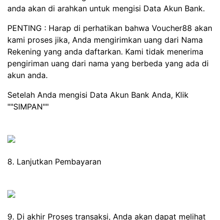
anda akan di arahkan untuk mengisi Data Akun Bank.
PENTING : Harap di perhatikan bahwa Voucher88 akan
kami proses jika, Anda mengirimkan uang dari Nama
Rekening yang anda daftarkan. Kami tidak menerima
pengiriman uang dari nama yang berbeda yang ada di
akun anda.
Setelah Anda mengisi Data Akun Bank Anda, Klik
""SIMPAN""
8. Lanjutkan Pembayaran
9. Di akhir Proses transaksi, Anda akan dapat melihat