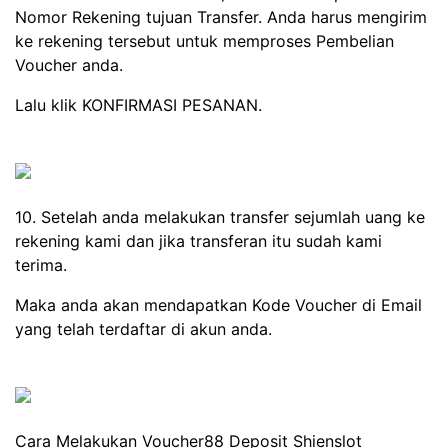
Nomor Rekening tujuan Transfer. Anda harus mengirim
ke rekening tersebut untuk memproses Pembelian
Voucher anda.
Lalu klik KONFIRMASI PESANAN.
10. Setelah anda melakukan transfer sejumlah uang ke
rekening kami dan jika transferan itu sudah kami
terima.
Maka anda akan mendapatkan Kode Voucher di Email
yang telah terdaftar di akun anda.
Cara Melakukan Voucher88 Deposit Shienslot