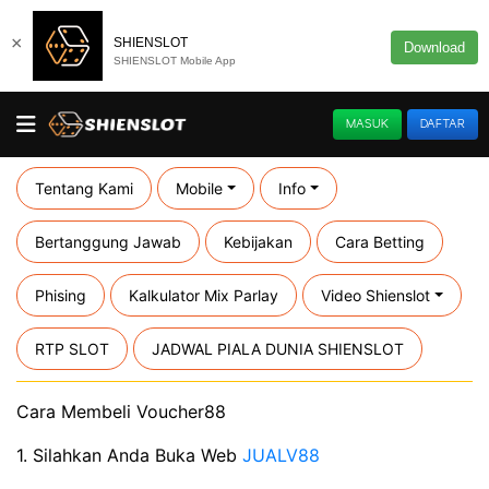
×
SHIENSLOT
Download
SHIENSLOT Mobile App
MASUK
DAFTAR
Tentang Kami
Mobile
Info
Bertanggung Jawab
Kebijakan
Cara Betting
Phising
Kalkulator Mix Parlay
Video Shienslot
RTP SLOT
JADWAL PIALA DUNIA SHIENSLOT
Cara Membeli Voucher88
1. Silahkan Anda Buka Web
JUALV88